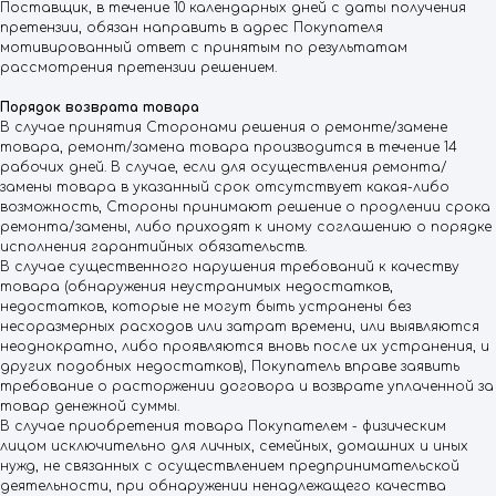
Поставщик, в течение 10 календарных дней с даты получения
претензии, обязан направить в адрес Покупателя
мотивированный ответ с принятым по результатам
рассмотрения претензии решением.
Порядок возврата товара
В случае принятия Сторонами решения о ремонте/замене
товара, ремонт/замена товара производится в течение 14
рабочих дней. В случае, если для осуществления ремонта/
замены товара в указанный срок отсутствует какая-либо
возможность, Стороны принимают решение о продлении срока
ремонта/замены, либо приходят к иному соглашению о порядке
исполнения гарантийных обязательств.
В случае существенного нарушения требований к качеству
товара (обнаружения неустранимых недостатков,
недостатков, которые не могут быть устранены без
несоразмерных расходов или затрат времени, или выявляются
неоднократно, либо проявляются вновь после их устранения, и
других подобных недостатков), Покупатель вправе заявить
требование о расторжении договора и возврате уплаченной за
товар денежной суммы.
В случае приобретения товара Покупателем - физическим
лицом исключительно для личных, семейных, домашних и иных
нужд, не связанных с осуществлением предпринимательской
деятельности, при обнаружении ненадлежащего качества