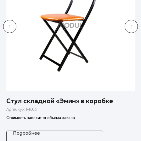
Стул складной «Эмин» в коробке
С
Артикул:
M.006
Ар
Стоимость зависит от объема заказа
Подробнее