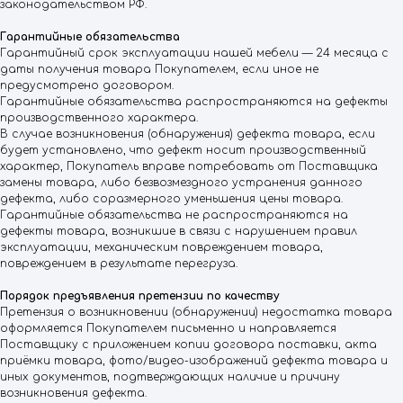
законодательством РФ.
Гарантийные обязательства
Гарантийный срок эксплуатации нашей мебели — 24 месяца с
даты получения товара Покупателем, если иное не
предусмотрено договором.
Гарантийные обязательства распространяются на дефекты
производственного характера.
В случае возникновения (обнаружения) дефекта товара, если
будет установлено, что дефект носит производственный
характер, Покупатель вправе потребовать от Поставщика
замены товара, либо безвозмездного устранения данного
дефекта, либо соразмерного уменьшения цены товара.
Гарантийные обязательства не распространяются на
дефекты товара, возникшие в связи с нарушением правил
эксплуатации, механическим повреждением товара,
повреждением в результате перегруза.
Порядок предъявления претензии по качеству
Претензия о возникновении (обнаружении) недостатка товара
оформляется Покупателем письменно и направляется
Поставщику с приложением копии договора поставки, акта
приёмки товара, фото/видео-изображений дефекта товара и
иных документов, подтверждающих наличие и причину
возникновения дефекта.