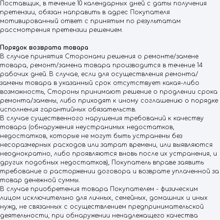
Поставщик, в течение 10 календарных дней с даты получения
претензии, обязан направить в адрес Покупателя
мотивированный ответ с принятым по результатам
рассмотрения претензии решением.
Порядок возврата товара
В случае принятия Сторонами решения о ремонте/замене
товара, ремонт/замена товара производится в течение 14
рабочих дней. В случае, если для осуществления ремонта/
замены товара в указанный срок отсутствует какая-либо
возможность, Стороны принимают решение о продлении срока
ремонта/замены, либо приходят к иному соглашению о порядке
исполнения гарантийных обязательств.
В случае существенного нарушения требований к качеству
товара (обнаружения неустранимых недостатков,
недостатков, которые не могут быть устранены без
несоразмерных расходов или затрат времени, или выявляются
неоднократно, либо проявляются вновь после их устранения, и
других подобных недостатков), Покупатель вправе заявить
требование о расторжении договора и возврате уплаченной за
товар денежной суммы.
В случае приобретения товара Покупателем - физическим
лицом исключительно для личных, семейных, домашних и иных
нужд, не связанных с осуществлением предпринимательской
деятельности, при обнаружении ненадлежащего качества