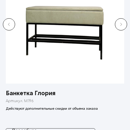
Банкетка Глория
С
Артикул:
M.196
Ар
Действуют дополнительные скидки от объема заказа
Сто