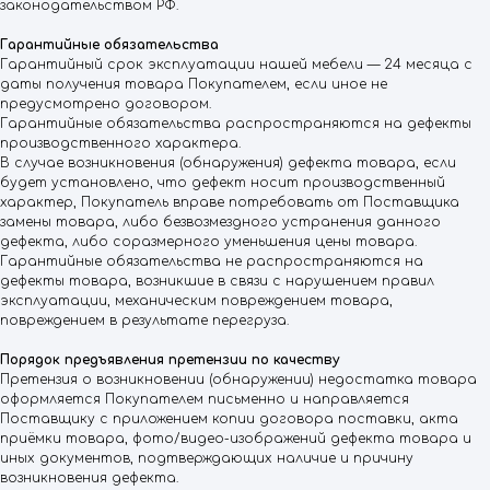
законодательством РФ.
Гарантийные обязательства
Гарантийный срок эксплуатации нашей мебели — 24 месяца с
даты получения товара Покупателем, если иное не
предусмотрено договором.
Гарантийные обязательства распространяются на дефекты
производственного характера.
В случае возникновения (обнаружения) дефекта товара, если
будет установлено, что дефект носит производственный
характер, Покупатель вправе потребовать от Поставщика
замены товара, либо безвозмездного устранения данного
дефекта, либо соразмерного уменьшения цены товара.
Гарантийные обязательства не распространяются на
дефекты товара, возникшие в связи с нарушением правил
эксплуатации, механическим повреждением товара,
повреждением в результате перегруза.
Порядок предъявления претензии по качеству
Претензия о возникновении (обнаружении) недостатка товара
оформляется Покупателем письменно и направляется
Поставщику с приложением копии договора поставки, акта
приёмки товара, фото/видео-изображений дефекта товара и
иных документов, подтверждающих наличие и причину
возникновения дефекта.